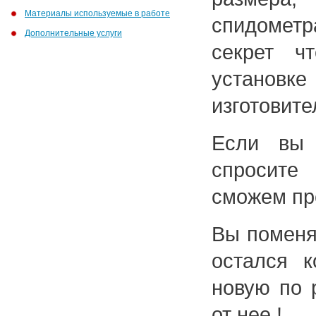
Материалы используемые в работе
спидомет
Дополнительные услуги
секрет ч
установк
изготовите
Если вы 
спросите
сможем пре
Вы поменял
остался 
новую по 
от нее !