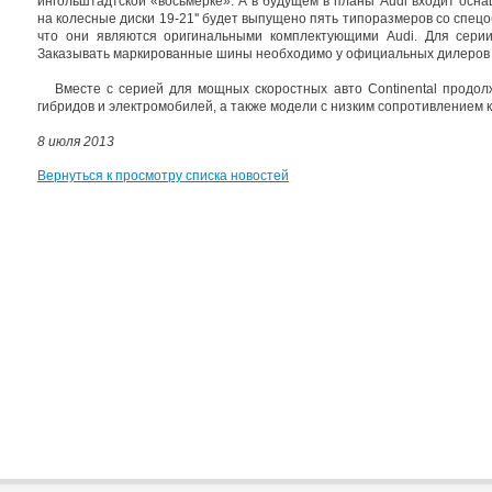
ингольштадтской «восьмерке». А в будущем в планы Audi входит осн
на колесные диски 19-21'' будет выпущено пять типоразмеров со спец
что они являются оригинальными комплектующими Audi. Для серии
Заказывать маркированные шины необходимо у официальных дилеров 
Вместе с серией для мощных скоростных авто Continental продо
гибридов и электромобилей, а также модели с низким сопротивлением 
8 июля 2013
Вернуться к просмотру списка новостей