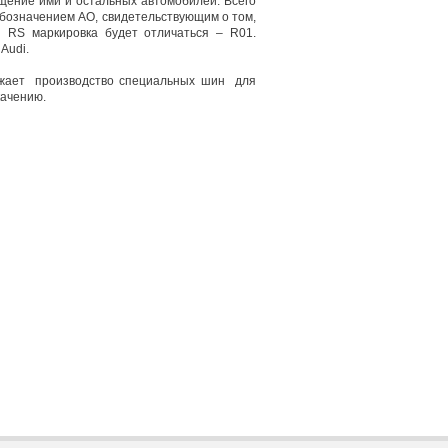
ащение ими и остальных автомобилей. Всего
обозначением AO, свидетельствующим о том,
 RS маркировка будет отличаться – R01.
Audi.
лжает производство специальных шин для
качению.